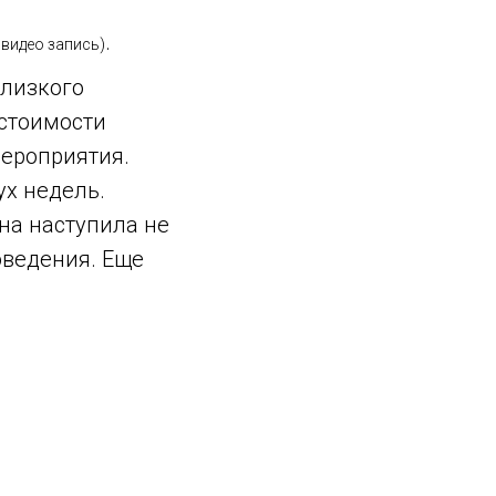
.
 видео запись)
близкого
 стоимости
мероприятия.
х недель.
она наступила не
оведения. Еще