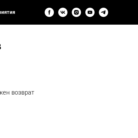
риятия
в
жен возврат